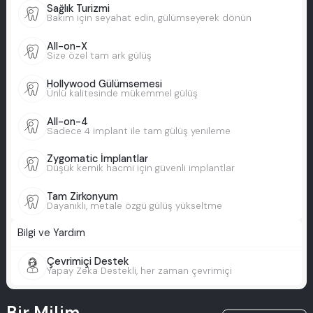
Sağlık Turizmi
Bakım için seyahat edin, gülümseyerek dönün
All-on-X
Size özel tam ark gülüş
Hollywood Gülümsemesi
Ünlü kalitesinde mükemmel gülüş
All-on-4
Sadece 4 implant ile tam gülüş yenileme
Zygomatic İmplantlar
Düşük kemik hacmi için güvenli implantlar
Tam Zirkonyum
Dayanıklı, metale özgü gülüş yükseltme
Bilgi ve Yardım
Çevrimiçi Destek
Yapay Zeka Destekli, her zaman çevrimiçi