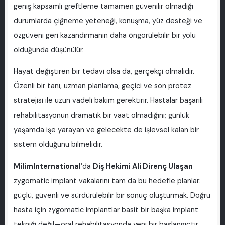
geniş kapsamlı greftleme tamamen güvenilir olmadığı
durumlarda çiğneme yeteneği, konuşma, yüz desteği ve
özgüveni geri kazandırmanın daha öngörülebilir bir yolu
olduğunda düşünülür.
Hayat değiştiren bir tedavi olsa da, gerçekçi olmalıdır.
Özenli bir tanı, uzman planlama, geçici ve son protez
stratejisi ile uzun vadeli bakım gerektirir. Hastalar başarılı
rehabilitasyonun dramatik bir vaat olmadığını; günlük
yaşamda işe yarayan ve gelecekte de işlevsel kalan bir
sistem olduğunu bilmelidir.
MilimInternational
’da
Diş Hekimi Ali Direnç Ulaşan
zygomatic implant vakalarını tam da bu hedefle planlar:
güçlü, güvenli ve sürdürülebilir bir sonuç oluşturmak. Doğru
hasta için zygomatic implantlar basit bir başka implant
tekniği değil—oral rehabilitasyonda yeni bir başlangıçtır.