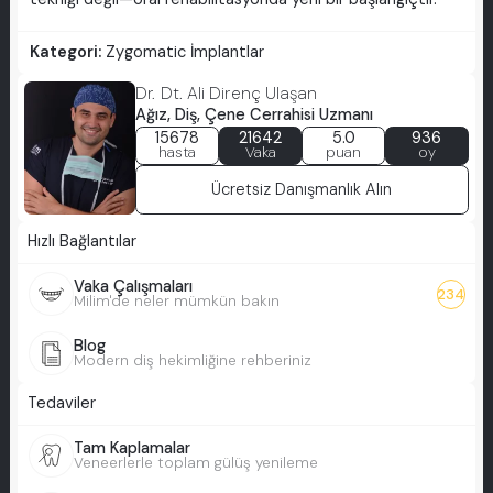
Kategori:
Zygomatic İmplantlar
Dr. Dt. Ali Direnç Ulaşan
Ağız, Diş, Çene Cerrahisi Uzmanı
15678
21642
5.0
936
hasta
Vaka
puan
oy
Ücretsiz Danışmanlık Alın
Hızlı Bağlantılar
Vaka Çalışmaları
234
Milim'de neler mümkün bakın
Blog
Modern diş hekimliğine rehberiniz
Tedaviler
Tam Kaplamalar
Veneerlerle toplam gülüş yenileme