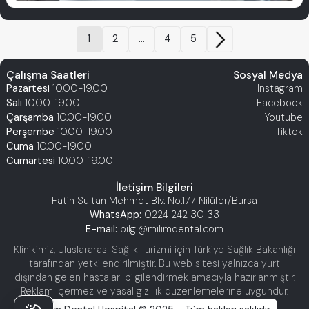
1
2
...
4
5
Çalışma Saatleri
Sosyal Medya
Pazartesi
10.00-19.00
Instagram
Salı
10.00-19.00
Facebook
Çarşamba
10.00-19.00
Youtube
Perşembe
10.00-19.00
Tiktok
Cuma
10.00-19.00
Cumartesi
10.00-19.00
İletişim Bilgileri
Fatih Sultan Mehmet Blv. No:177 Nilüfer/Bursa
WhatsApp:
0224 242 30 33
E-mail:
bilgi@milimdental.com
Klinikimiz, Uluslararası Sağlık Turizmi için Türkiye Sağlık Bakanlığı
tarafından yetkilendirilmiştir. Bu web sitesi yalnızca yurt
dışından gelen hastaları bilgilendirmek amacıyla hazırlanmıştır.
Reklam içermez ve yasal gizlilik düzenlemelerine uygundur.