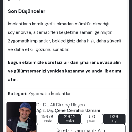
Son Düşünceler
İmplantların kemik grefti olmadan mümkün olmadığı
söylendiyse, alternatifleri keşfetme zamanı gelmiştir.
Zygomatik implantlar, beklediğiniz daha hızlı, daha güvenli
ve daha etkili çözümü sunabilir.
Bugün ekibimizle ücretsiz bir danışma randevusu alın
ve gülümsemenizi yeniden kazanma yolunda ilk adımı
atın.
Kategori:
Zygomatic İmplantlar
Dr. Dt. Ali Direnç Ulaşan
Ağız, Diş, Çene Cerrahisi Uzmanı
15678
21642
5.0
936
hasta
Vaka
puan
oy
Ücretsiz Danışmanlık Alın