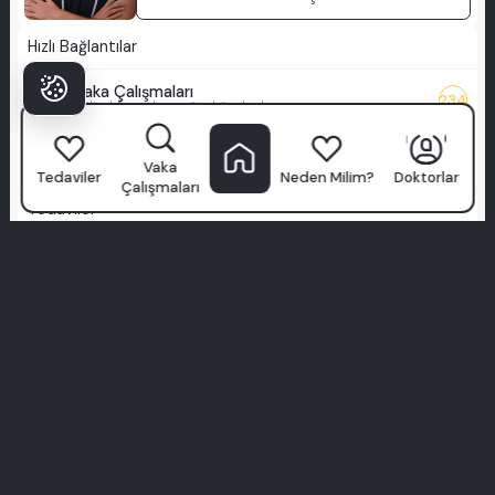
Hızlı Bağlantılar
Vaka Çalışmaları
234
Milim'de neler mümkün bakın
Blog
Modern diş hekimliğine rehberiniz
Vaka
Tedaviler
Neden Milim?
Doktorlar
Çalışmaları
Tedaviler
Tam Kaplamalar
Veneerlerle toplam gülüş yenileme
Zygomatic İmplantlar
Düşük kemik hacmi için güvenli implantlar
All-on-X
Size özel tam ark gülüş
Tam Zirkonyum
Dayanıklı, metale özgü gülüş yükseltme
Hollywood Gülümsemesi