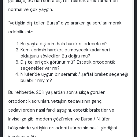
geldikçe, 30’dan sonra diş teli takmak artık tamamen
normal ve çok yaygın.
“yetişkin diş telleri Bursa” diye ararken şu soruları merak
edebilirsiniz:
Bu yaşta dişlerim hala hareket edecek mi?
Kemiklerimin hareket etmeyecek kadar sert
olduğunu söylediler. Bu doğru mu?
Diş telleri çok görünür mü? Estetik ortodontik
seçenekler var mı?
Nilüfer’de uygun bir seramik / şeffaf braket seçeneği
bulabilir miyim?
Bu rehberde, 20’li yaşlardan sonra sıkça görülen
ortodontik sorunları, yetişkin tedavisinin genç
tedavilerden nasıl farklılaştığını, estetik braketler ve
Invisalign gibi modern çözümleri ve Bursa / Nilüfer
bölgesinde yetişkin ortodonti sürecinin nasıl işlediğini
inceleyeceğiz.