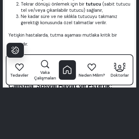
Tekrar dönüşü önlemek için bir
tutucu
(sabit tutucu
tel ve/veya çıkarılabilir tutucu) sağlanır,
Ne kadar süre ve ne sıklıkla tutucuyu takmanız
gerektiği konusunda özel talimatlar verilir.
Yetişkin hastalarda, tutma aşaması mutlaka kritik bir
aşamadır.
Bir kaç aylık ihmal, yıllarca süren çabaları riske atabilir—
bu nedenle tutucunuzu takmak
tedavi kadar önemlidir
.
Vaka
Tedaviler
Neden Milim?
Doktorlar
Çalışmaları
Çalışma, Sosyal Hayat ve Estetik:
Yetişkinler İçin Pratik İpuçları
30’dan sonra diş teli düşünen yetişkinlerin en büyük
endişesi şudur:
“Profesyonel ve sosyal imajım ne olacak?”