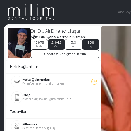
Ana Say
Dr. Dt. Ali Direnç Ulaşan
Ağız, Diş, Çene Cerrahisi Uzmanı
15678
21642
5.0
936
hasta
Vaka
puan
oy
Ücretsiz Danışmanlık Alın
Hızlı Bağlantılar
Vaka Çalışmaları
234
Milim'de neler mümkün bakın
Blog
Modern diş hekimliğine rehberiniz
Tedaviler
All-on-X
Size özel tam ark gülüş