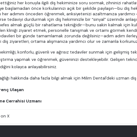
ettiğiniz her konuyla ilgili diş hekiminize soru sormak, zihninizi rahatlat
ye başlamadan önce korkularınızı açık bir şekilde paylaşın—bu diş heki
n her adımını önceden öğrenmek, anksiyetenizi azaltmanıza yardımcı ol
rse tedaviyi durdurmak için diş hekiminizle bir “sinyal” üzerinde anlaşı
nefes almak güçlü bir rahatlama tekniğidir—bunu sakin kalmak için kul
n kliniği ziyaret etmek, personelle tanışmak ve ortamı görmek kendin
davileri bir günde tamamlamak zorunda değilsiniz—adım adım ilerley
i diş ziyaretleri, ortama alışmanıza yardımcı olur ve zamanla korkunuz
kimliği, konforlu, güvenli ve ağrısız tedaviler sunmak için gelişmiş tek
ştırma yapmak ve öğrenmek, güveninizi destekleyebilir. Gelişen teknol
ldiğini kolayca anlayabilirsiniz.
ağlığı hakkında daha fazla bilgi almak için Milim Dental'deki uzman diş 
Direnç Ulaşan
ene Cerrahisi Uzmanı
l on X