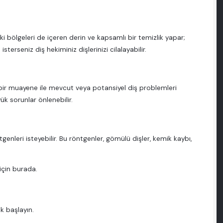
aki bölgeleri de içeren derin ve kapsamlı bir temizlik yapar;
isterseniz diş hekiminiz dişlerinizi cilalayabilir.
ı bir muayene ile mevcut veya potansiyel diş problemleri
k sorunlar önlenebilir.
enleri isteyebilir. Bu röntgenler, gömülü dişler, kemik kaybı,
için burada.
k başlayın.