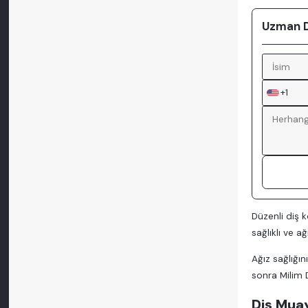
Uzman Do
+1
Düzenli diş k
sağlıklı ve a
Ağız sağlığı
sonra Milim D
Diş Muay