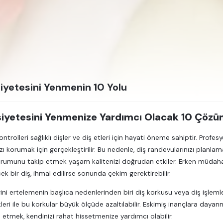
iyetesini Yenmenin 10 Yolu
siyetesini Yenmenize Yardımcı Olacak 10 Çöz
ontrolleri sağlıklı dişler ve diş etleri için hayati öneme sahiptir. Prof
ızı korumak için gerçekleştirilir. Bu nedenle, diş randevularınızı planla
durumunu takip etmek yaşam kalitenizi doğrudan etkiler. Erken müdah
cek bir diş, ihmal edilirse sonunda çekim gerektirebilir.
rini ertelemenin başlıca nedenlerinden biri diş korkusu veya diş işlemler
leri ile bu korkular büyük ölçüde azaltılabilir. Eskimiş inançlara daya
et etmek, kendinizi rahat hissetmenize yardımcı olabilir.