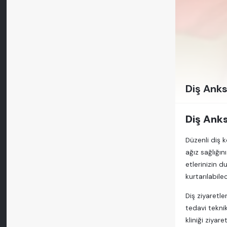
Diş Anks
Diş Ank
Düzenli diş k
ağız sağlığın
etlerinizin 
kurtarılabile
Diş ziyaretle
tedavi teknik
kliniği ziyar