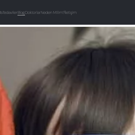
fa
Tedaviler
Blog
Doktorlar
Neden Milim?
İletişim