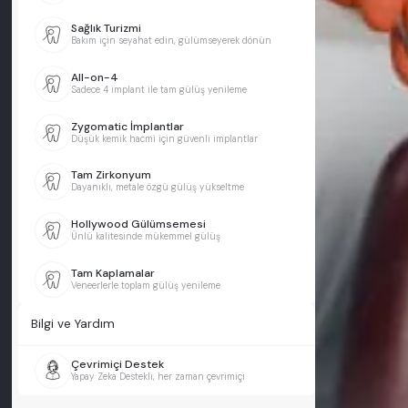
Sağlık Turizmi
Bakım için seyahat edin, gülümseyerek dönün
All-on-4
Sadece 4 implant ile tam gülüş yenileme
Zygomatic İmplantlar
Düşük kemik hacmi için güvenli implantlar
Tam Zirkonyum
Dayanıklı, metale özgü gülüş yükseltme
Hollywood Gülümsemesi
Ünlü kalitesinde mükemmel gülüş
Tam Kaplamalar
Veneerlerle toplam gülüş yenileme
Bilgi ve Yardım
Çevrimiçi Destek
Yapay Zeka Destekli, her zaman çevrimiçi