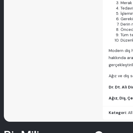
Merak 
Tedavi
İşlemi
Gereki
Derin 
Öncede
Tüm te
Düzenl
Modern diş he
hakkında ara
gerçekleştiri
Ağız ve diş s
Dr. Dt. Ali 
Ağız, Diş, Ç
Kategori:
Al