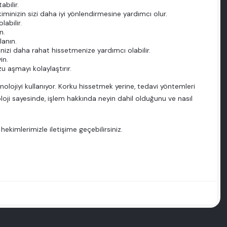
abilir.
minizin sizi daha iyi yönlendirmesine yardımcı olur.
abilir.
n.
lanın.
izi daha rahat hissetmenize yardımcı olabilir.
in.
u aşmayı kolaylaştırır.
nolojiyi kullanıyor. Korku hissetmek yerine, tedavi yöntemleri
oji sayesinde, işlem hakkında neyin dahil olduğunu ve nasıl
hekimlerimizle iletişime geçebilirsiniz.