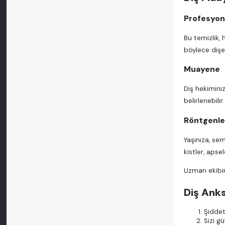
Profesyon
Bu temizlik, 
böylece dişet
Muayene
Diş hekimini
belirlenebil
Röntgenle
Yaşınıza, sem
kistler, apse
Uzman ekibim
Diş Anks
Şiddet
Sizi g