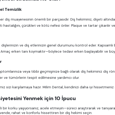
el Temizlik
her diş muayenesinin önemli bir parçasıdır. Diş hekiminiz, dişeti altınd
i hastalığını, çürükleri ve kötü nefesi önler. Plaque ve tartar çıkarılır ve 
z dişlerinizin ve diş etlerinizin genel durumunu kontrol eder. Kapsaml
ir. Amaç erken tanı koymaktır—böylece tedavi erken başlayabilir ve büyü
r
ptomlarınıza veya tıbbi geçmişinize bağlı olarak diş hekiminiz diş röntg
ler ve tümörlerin tespit edilmesine yardımcı olur.
iz sizi karşılamaya hazır. Milim Dental, kendinizi daha iyi hissetmeniz 
iyetesini Yenmek için 10 İpucu
li bir korku yaşıyorsanız, acele etmeyin—süreci araştırarak ve tanıyara
üvende, rahat ve konforlu hissettiren bir diş hekimi seçin.