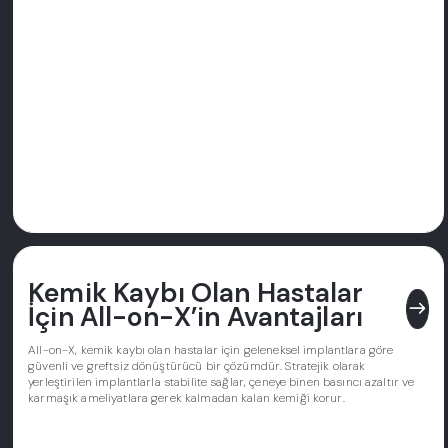
Kemik Kaybı Olan Hastalar
east
İçin All-on-X’in Avantajları
All-on-X, kemik kaybı olan hastalar için geleneksel implantlara göre
güvenli ve greftsiz dönüştürücü bir çözümdür. Stratejik olarak
yerleştirilen implantlarla stabilite sağlar, çeneye binen basıncı azaltır ve
karmaşık ameliyatlara gerek kalmadan kalan kemiği korur.