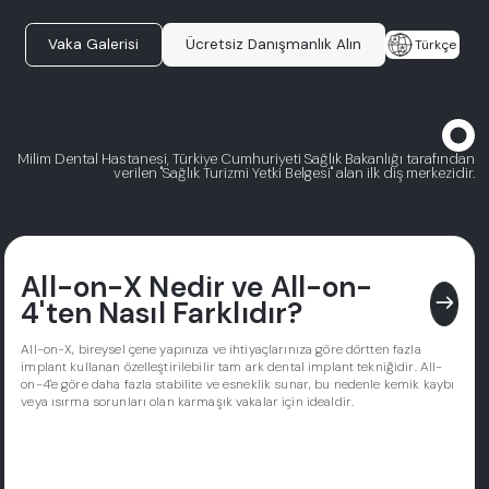
Vaka Galerisi
Ücretsiz Danışmanlık Alın
Türkçe
Milim Dental Hastanesi, Türkiye Cumhuriyeti Sağlık Bakanlığı tarafından
verilen "Sağlık Turizmi Yetki Belgesi" alan ilk diş merkezidir.
All-on-X Nedir ve All-on-
east
4'ten Nasıl Farklıdır?
All-on-X, bireysel çene yapınıza ve ihtiyaçlarınıza göre dörtten fazla
implant kullanan özelleştirilebilir tam ark dental implant tekniğidir. All-
on-4'e göre daha fazla stabilite ve esneklik sunar, bu nedenle kemik kaybı
veya ısırma sorunları olan karmaşık vakalar için idealdir.