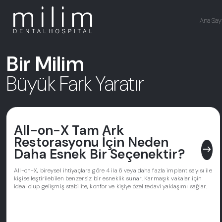
Ana Say
Bir Milim
Büyük Fark Yaratır
All-on-X Tam Ark
Restorasyonu İçin Neden
east
Daha Esnek Bir Seçenektir?
All-on-X, bireysel ihtiyaçlara göre 4 ila 6 veya daha fazla implant sayısı ile
kişiselleştirilebilen benzersiz bir esneklik sunar. Karmaşık vakalar için
ideal olup gelişmiş stabilite, konfor ve kişiye özel tedavi yaklaşımı sağlar.