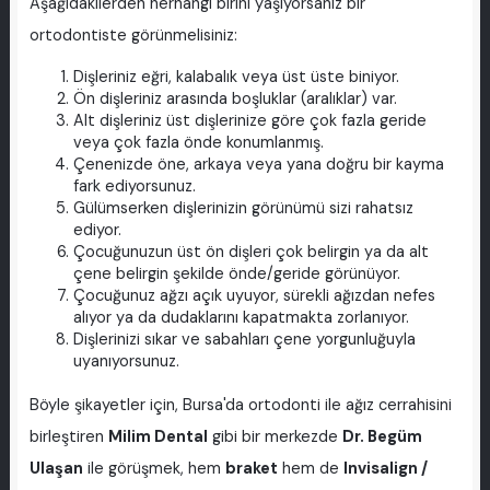
Aşağıdakilerden herhangi birini yaşıyorsanız bir
ortodontiste görünmelisiniz:
Dişleriniz eğri, kalabalık veya üst üste biniyor.
Ön dişleriniz arasında boşluklar (aralıklar) var.
Alt dişleriniz üst dişlerinize göre çok fazla geride
veya çok fazla önde konumlanmış.
Çenenizde öne, arkaya veya yana doğru bir kayma
fark ediyorsunuz.
Gülümserken dişlerinizin görünümü sizi rahatsız
ediyor.
Çocuğunuzun üst ön dişleri çok belirgin ya da alt
çene belirgin şekilde önde/geride görünüyor.
Çocuğunuz ağzı açık uyuyor, sürekli ağızdan nefes
alıyor ya da dudaklarını kapatmakta zorlanıyor.
Dişlerinizi sıkar ve sabahları çene yorgunluğuyla
uyanıyorsunuz.
Böyle şikayetler için, Bursa'da ortodonti ile ağız cerrahisini
birleştiren
Milim Dental
gibi bir merkezde
Dr. Begüm
Ulaşan
ile görüşmek, hem
braket
hem de
Invisalign /