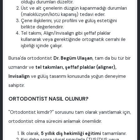
olduğu durumları düzeltir.
Üst ve alt çenelerin düzgün kapanmadığı durumları
(maloklüzyon/kötü kapanış) tedavi eder.
Çene ilişkilerini, yüz profilini ve gülüş estetiğini
birlikte değerlendirir.
Tel takımı, Align/Invisalign gibi şeffaf plaklar
kullanarak veya gerektiğinde ortognatik cerrahi ile
işbirliği içinde çalışır.
Bursa'da ortodontist
Dr. Begüm Ulaşan
, tam da bu tür bir
uzmandır ve
tel takımları, şeffaf plaklar (aligner),
Invisalign
ve gülüş tasarımı konusunda yoğun deneyime
sahiptir.
ORTODONTİST NASIL OLUNUR?
"Ortodontist kimdir?" sorusunu tam olarak yanıtlamak için,
ortodontist olma sürecini anlamak önemlidir.
İlk olarak,
5 yıllık diş hekimliği eğitimi
tamamlanır.
Kişi daha sonra ulusal sınavlarla (TUS/DUS veya