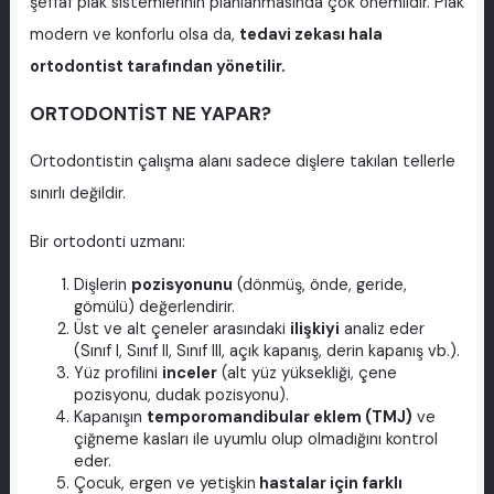
şeffaf plak sistemlerinin planlanmasında çok önemlidir. Plak
modern ve konforlu olsa da,
tedavi zekası hala
ortodontist tarafından yönetilir.
ORTODONTİST NE YAPAR?
Ortodontistin çalışma alanı sadece dişlere takılan tellerle
sınırlı değildir.
Bir ortodonti uzmanı:
Dişlerin
pozisyonunu
(dönmüş, önde, geride,
gömülü) değerlendirir.
Üst ve alt çeneler arasındaki
ilişkiyi
analiz eder
(Sınıf I, Sınıf II, Sınıf III, açık kapanış, derin kapanış vb.).
Yüz profilini
inceler
(alt yüz yüksekliği, çene
pozisyonu, dudak pozisyonu).
Kapanışın
temporomandibular eklem (TMJ)
ve
çiğneme kasları ile uyumlu olup olmadığını kontrol
eder.
Çocuk, ergen ve yetişkin
hastalar için farklı