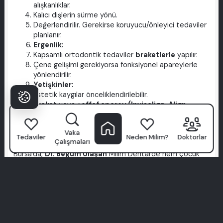
alışkanlıklar.
Kalıcı dişlerin sürme yönü.
Değerlendirilir. Gerekirse koruyucu/önleyici tedaviler
planlanır.
Ergenlik:
Kapsamlı ortodontik tedaviler
braketlerle
yapılır.
Çene gelişimi gerekiyorsa fonksiyonel apareylerle
yönlendirilir.
Yetişkinler:
Estetik kaygılar önceliklendirilebilir.
Braket
veya
şeffaf aparey (Invisalign, Align,
aligner)
seçenekleri sunulur.
Çene cerrahisi ile kombine edilen ortognatik
Vaka
tedaviler düşünülebilir.
Tedaviler
Neden Milim?
Doktorlar
Çalışmaları
Bursa'da,
Dr. Begüm Ulaşan
Milim Dental'de hem çocuk
hem yetişkin hastalara yönelik ortodontik bir yaklaşım
sunmakta; gerekirse aynı klinikte bulunan ağız cerrahları ile
iş birliği yaparak karmaşık vakaları yönetmektedir.
ORTODONTİSTLER HAKKINDA SIKÇA SORULAN