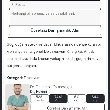
Ücretsiz Danışmanlık Alın
Güç, doğal estetik ve dayanıklılık arasında denge kuran bir
kron arıyorsanız, genellikle zirkonyum öne çıkar. Ancak
seçim nihayetinde kronun yerleşimine, diş geçmişinize ve
bütçenize bağlıdır.
Kategori:
Zirkonyum
Dr. Dt. İsmail Özkısaoğlu
Diş Hekimi
5381
7441
5.0
344
hasta
Vaka
puan
oy
Ücretsiz Danışmanlık Alın