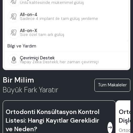
Ünlü kalitesinde mükemmel gülüş
All-on-4
Sadece 4 implant ile tam gülüş yenileme
All-on-X
Size özel tam ark gülüş
Bilgi ve Yardım
Çevrimiçi Destek
Yapay Zeka Destekli, her zaman çevrimiçi
Bir Milim
Tüm Makaleler
Büyük Fark Yaratır
Ortodonti Konsültasyon Kontrol
Orto
Listesi: Hangi Kayıtlar Gereklidir
Dişl
east
ve Neden?
Ortodon