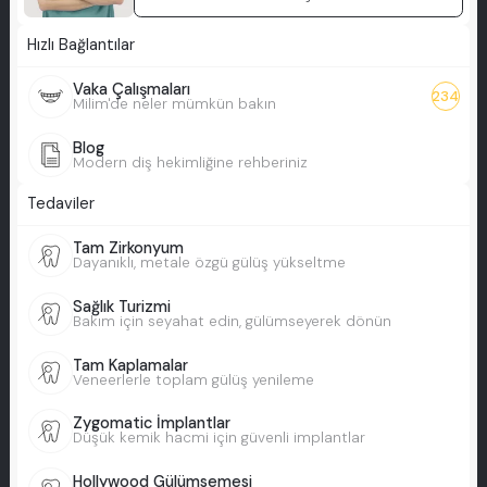
Hızlı Bağlantılar
Vaka Çalışmaları
234
Milim'de neler mümkün bakın
Blog
Modern diş hekimliğine rehberiniz
Tedaviler
Tam Zirkonyum
Dayanıklı, metale özgü gülüş yükseltme
Sağlık Turizmi
Bakım için seyahat edin, gülümseyerek dönün
Tam Kaplamalar
Veneerlerle toplam gülüş yenileme
Zygomatic İmplantlar
Düşük kemik hacmi için güvenli implantlar
Hollywood Gülümsemesi