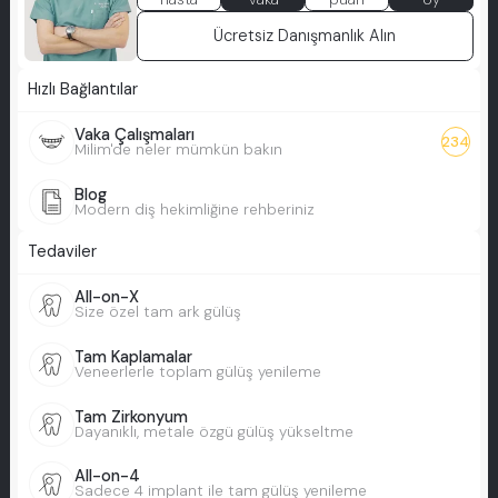
Ücretsiz Danışmanlık Alın
Hızlı Bağlantılar
Vaka Çalışmaları
234
Milim'de neler mümkün bakın
Blog
Modern diş hekimliğine rehberiniz
Tedaviler
All-on-X
Size özel tam ark gülüş
Tam Kaplamalar
Veneerlerle toplam gülüş yenileme
Tam Zirkonyum
Dayanıklı, metale özgü gülüş yükseltme
All-on-4
Sadece 4 implant ile tam gülüş yenileme