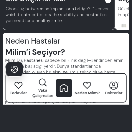
Choosing between an implant or a bridge? Discover
Güzel 
which treatment offers the stability and aesthetics
imaj üz
you need for a healthy smile.
Neden Hastalar
Milim’i Seçiyor?
Milim Diş Hastanesi
sadece bir klinik değil—kendinden emin
gülüşlerin başladığı yerdir. Dünya standartlarında
uzmanlardan oluşan bir ekip, gelişmiş teknoloji ve hasta
odaklı yaklaşımımızla, diş bakımını premium bir deneyime
dönüştürüyoruz.
Hijyen, konfor ve tamamen size özel tedavi yöntemlerine
Vaka
Tedaviler
Neden Milim?
Doktorlar
Çalışmaları
öncelik veriyoruz. Sadece bizim sözümüze güvenmeyin—
gerçek hastalardan gerçek hikayeleri keşfedin.
Mükemmel gülüşünüz burada başlıyor. Milim deneyimine
katılın.
Tüm Deneyimleri Gör