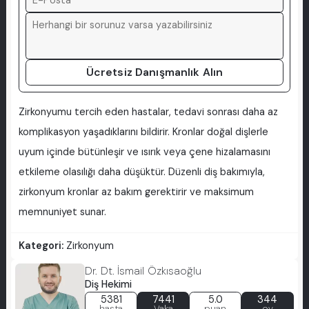
Ücretsiz Danışmanlık Alın
Zirkonyumu tercih eden hastalar, tedavi sonrası daha az
komplikasyon yaşadıklarını bildirir. Kronlar doğal dişlerle
uyum içinde bütünleşir ve ısırık veya çene hizalamasını
etkileme olasılığı daha düşüktür. Düzenli diş bakımıyla,
zirkonyum kronlar az bakım gerektirir ve maksimum
memnuniyet sunar.
Kategori:
Zirkonyum
Dr. Dt. İsmail Özkısaoğlu
Diş Hekimi
5381
7441
5.0
344
hasta
Vaka
puan
oy