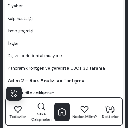
Diyabet
Kalp hastalığı
İnme geçmişi
İlaçlar
Diş ve periodontal muayene
Panoramik röntgen ve gerekirse
CBCT 3D tarama
Adım 2 – Risk Analizi ve Tartışma
Basit bir dille açıklıyoruz:
Nelerin mümkün olduğu
Vaka
Tedaviler
Neden Milim?
Doktorlar
Nelerin riskli olduğu
Çalışmaları