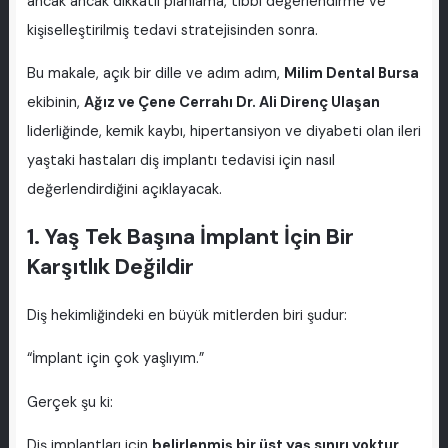
ancak ancak dikkatli planlama, tıbbi değerlendirme ve
kişiselleştirilmiş tedavi stratejisinden sonra.
Bu makale, açık bir dille ve adım adım,
Milim Dental Bursa
ekibinin,
Ağız ve Çene Cerrahı Dr. Ali Direnç Ulaşan
liderliğinde, kemik kaybı, hipertansiyon ve diyabeti olan ileri
yaştaki hastaları diş implantı tedavisi için nasıl
değerlendirdiğini açıklayacak.
1. Yaş Tek Başına İmplant İçin Bir
Karşıtlık Değildir
Diş hekimliğindeki en büyük mitlerden biri şudur:
“İmplant için çok yaşlıyım.”
Gerçek şu ki:
Diş implantları için
belirlenmiş bir üst yaş sınırı yoktur
.