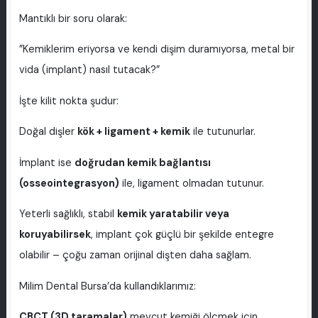
Mantıklı bir soru olarak:
”Kemiklerim eriyorsa ve kendi dişim duramıyorsa, metal bir
vida (implant) nasıl tutacak?”
İşte kilit nokta şudur:
Doğal dişler
kök + ligament + kemik
ile tutunurlar.
İmplant ise
doğrudan kemik bağlantısı
(osseointegrasyon)
ile, ligament olmadan tutunur.
Yeterli sağlıklı, stabil
kemik yaratabilir veya
koruyabilirsek
, implant çok güçlü bir şekilde entegre
olabilir – çoğu zaman orijinal dişten daha sağlam.
Milim Dental Bursa’da kullandıklarımız:
CBCT (3D taramalar)
mevcut kemiği ölçmek için