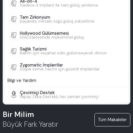
All-on-4
Sadece 4 implant ile tam gülüş yenileme
Tam Zirkonyum
Dayanıklı, metale özgü gülüş yükseltme
Hollywood Gülümsemesi
Ünlü kalitesinde mükemmel gülüş
Sağlık Turizmi
Bakım için seyahat edin, gülümseyerek dönün
Zygomatic İmplantlar
Düşük kemik hacmi için güvenli implantlar
Bilgi ve Yardım
Çevrimiçi Destek
Yapay Zeka Destekli, her zaman çevrimiçi
Bir Milim
Tüm Makaleler
Büyük Fark Yaratır