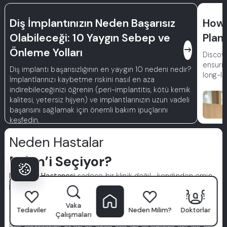
Diş İmplantınızın Neden Başarısız
How 
Olabileceği: 10 Yaygın Sebep ve
Plan
east
Önleme Yolları
Discove
ensurin
Diş implantı başarısızlığının en yaygın 10 nedeni nedir?
long-la
İmplantlarınızı kaybetme riskini nasıl en aza
indirebileceğinizi öğrenin (peri-implantitis, kötü kemik
kalitesi, yetersiz hijyen) ve implantlarınızın uzun vadeli
başarısını sağlamak için önemli bakım ipuçlarını
keşfedin.
Neden Hastalar
Milim’i Seçiyor?
Milim Diş Hastanesi
sadece bir klinik değil—kendinden emin
gülüşlerin başladığı yerdir. Dünya standartlarında
uzmanlardan oluşan bir ekip, gelişmiş teknoloji ve hasta
Vaka
odaklı yaklaşımımızla, diş bakımını premium bir deneyime
Tedaviler
Neden Milim?
Doktorlar
Çalışmaları
dönüştürüyoruz.
Hijyen, konfor ve tamamen size özel tedavi yöntemlerine