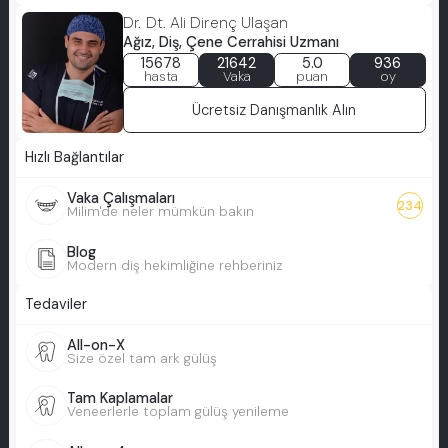
Dr. Dt. Ali Direnç Ulaşan
Ağız, Diş, Çene Cerrahisi Uzmanı
15678
21642
5.0
936
hasta
Vaka
puan
oy
Ücretsiz Danışmanlık Alın
Hızlı Bağlantılar
Vaka Çalışmaları
234
Milim'de neler mümkün bakın
Blog
Modern diş hekimliğine rehberiniz
Tedaviler
All-on-X
Size özel tam ark gülüş
Tam Kaplamalar
Veneerlerle toplam gülüş yenileme