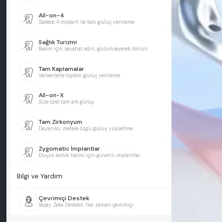
All-on-4
Sadece 4 implant ile tam gülüş yenileme
Sağlık Turizmi
Bakım için seyahat edin, gülümseyerek dönün
Tam Kaplamalar
Veneerlerle toplam gülüş yenileme
All-on-X
Size özel tam ark gülüş
Tam Zirkonyum
Dayanıklı, metale özgü gülüş yükseltme
Zygomatic İmplantlar
Düşük kemik hacmi için güvenli implantlar
Bilgi ve Yardım
Çevrimiçi Destek
Yapay Zeka Destekli, her zaman çevrimiçi