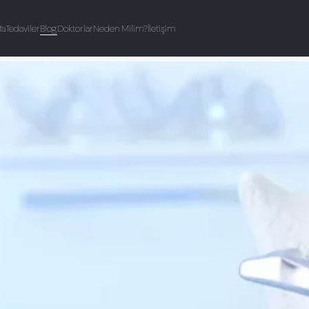
fa
Tedaviler
Blog
Doktorlar
Neden Milim?
İletişim