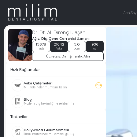
Ana Say
Dr. Dt. Ali Direnç Ulaşan
Ağız, Diş, Çene Cerrahisi Uzmanı
15678
21642
5.0
936
hasta
Vaka
puan
oy
Ücretsiz Danışmanlık Alın
Hızlı Bağlantılar
Vaka Çalışmaları
234
Milim'de neler mümkün bakın
Blog
Modern diş hekimliğine rehberiniz
Tedaviler
Hollywood Gülümsemesi
Ünlü kalitesinde mükemmel gülüş