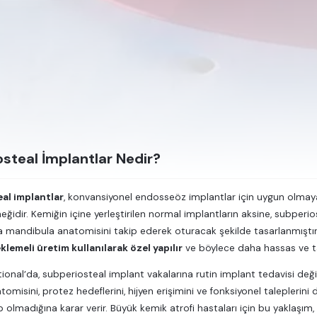
steal İmplantlar Nedir?
al implantlar
, konvansiyonel endosseöz implantlar için uygun olmayan
eğidir. Kemiğin içine yerleştirilen normal implantların aksine, subperi
a mandibula anatomisini takip ederek oturacak şekilde tasarlanmıştır
klemeli üretim kullanılarak özel yapılır
ve böylece daha hassas ve tar
tional’da
, subperiosteal implant vakalarına rutin implant tedavisi değil,
omisini, protez hedeflerini, hijyen erişimini ve fonksiyonel taleplerin
 olmadığına karar verir. Büyük kemik atrofi hastaları için bu yaklaş