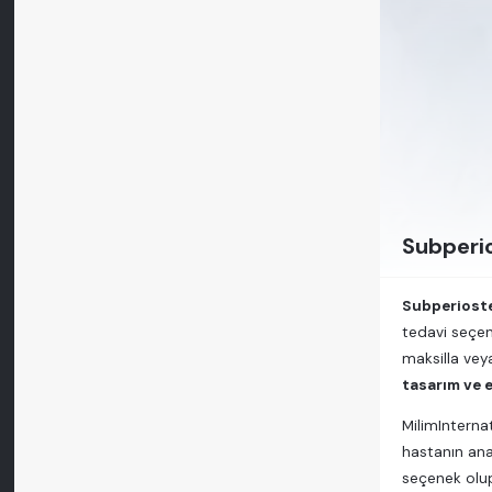
Subperio
Subperioste
tedavi seçen
maksilla vey
tasarım ve e
MilimInterna
hastanın anat
seçenek olup