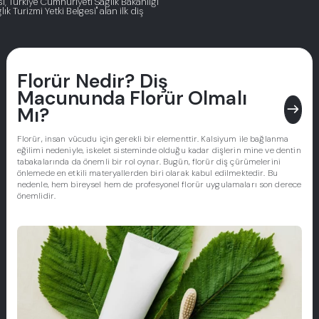
, Türkiye Cumhuriyeti Sağlık Bakanlığı
ık Turizmi Yetki Belgesi" alan ilk diş
Florür Nedir? Diş
Macununda Florür Olmalı
east
Mı?
Florür, insan vücudu için gerekli bir elementtir. Kalsiyum ile bağlanma
eğilimi nedeniyle, iskelet sisteminde olduğu kadar dişlerin mine ve dentin
tabakalarında da önemli bir rol oynar. Bugün, florür diş çürümelerini
önlemede en etkili materyallerden biri olarak kabul edilmektedir. Bu
nedenle, hem bireysel hem de profesyonel florür uygulamaları son derece
önemlidir.