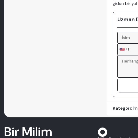
giden bir yo
Uzman Do
+1
Kategori:
İm
Bir Milim