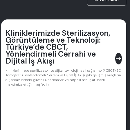
Kliniklerimizde Sterilizasyon,
Görüntüleme ve Teknoloji:
Türkiye’de CBCT,
Yönlendirmeli Cerrahi ve
east
Dijital İş Akışı
Kliniklerimizde sterilizasyon ve dijital teknoloji nasıl sağlanıyor? CBCT (3D
Tomografi), Yönlendirmeli Cerrahi ve Dijital İş Akışı gibi gelişmiş araçların
diş tedavilerinde güvenlik, hassasiyet ve başarılı sonuçları nasıl
maksimize ettiğini keşfedin.