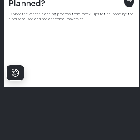
east
Planned?
Explore the veneer planning process, from mock-ups to final bonding, for
a personalized and radiant dental makeover.
Neden Hastalar