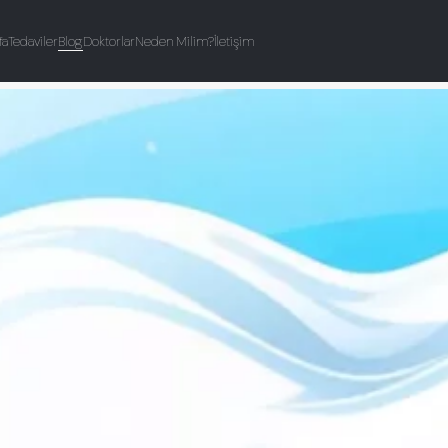
fa
Tedaviler
Blog
Doktorlar
Neden Milim?
İletişim