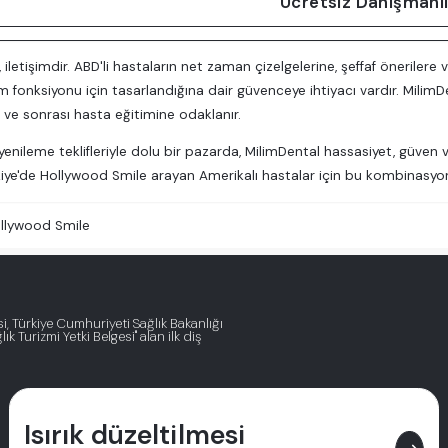
Ücretsiz Danışmanlı
, iletişimdir. ABD'li hastaların net zaman çizelgelerine, şeffaf öneriler
 fonksiyonu için tasarlandığına dair güvenceye ihtiyacı vardır. Milim
ı ve sonrası hasta eğitimine odaklanır.
enileme teklifleriyle dolu bir pazarda, MilimDental hassasiyet, güven ve 
rkiye'de Hollywood Smile arayan Amerikalı hastalar için bu kombinasyon
llywood Smile
, Türkiye Cumhuriyeti Sağlık Bakanlığı
ık Turizmi Yetki Belgesi" alan ilk diş
Isırık düzeltilmesi