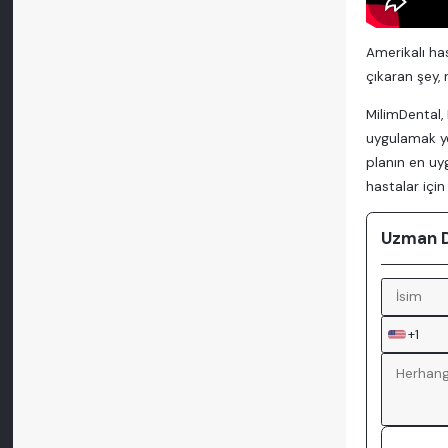
Amerikalı ha
çıkaran şey,
MilimDental,
uygulamak yer
planın en uy
hastalar için
Uzman Do
+1