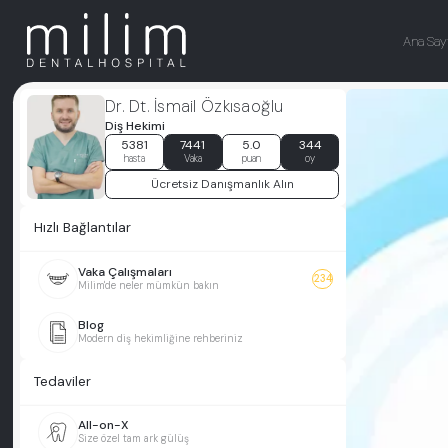
Ana Say
Dr. Dt. İsmail Özkısaoğlu
Diş Hekimi
5381
7441
5.0
344
hasta
Vaka
puan
oy
Ücretsiz Danışmanlık Alın
Hızlı Bağlantılar
Vaka Çalışmaları
234
Milim'de neler mümkün bakın
Blog
Modern diş hekimliğine rehberiniz
Tedaviler
All-on-X
Size özel tam ark gülüş