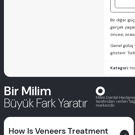
Bir diğer güç
gerçek yaşam
öncesi, sıras
Genel gülüş y
gösterir. Tü
Kategori:
Ho
Bir Milim
Milim Dental Hastanesi
Büyük Fark Yaratır
tarafından verilen "Sağl
merkezidir.
How Is Veneers Treatment