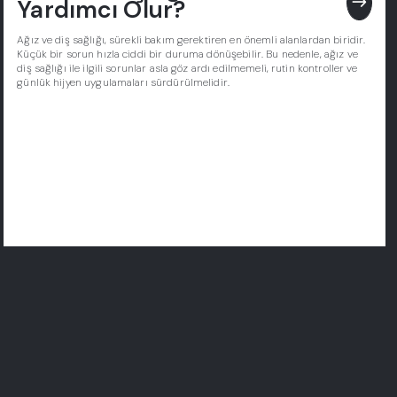
east
Yardımcı Olur?
Ağız ve diş sağlığı, sürekli bakım gerektiren en önemli alanlardan biridir.
Küçük bir sorun hızla ciddi bir duruma dönüşebilir. Bu nedenle, ağız ve
diş sağlığı ile ilgili sorunlar asla göz ardı edilmemeli, rutin kontroller ve
günlük hijyen uygulamaları sürdürülmelidir.