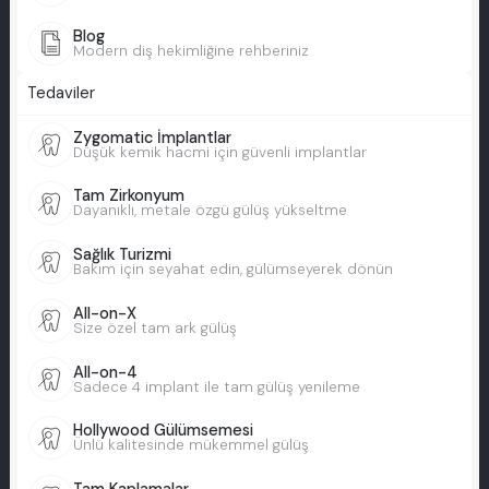
Blog
Modern diş hekimliğine rehberiniz
Tedaviler
Zygomatic İmplantlar
Düşük kemik hacmi için güvenli implantlar
Tam Zirkonyum
Dayanıklı, metale özgü gülüş yükseltme
Sağlık Turizmi
Bakım için seyahat edin, gülümseyerek dönün
All-on-X
Size özel tam ark gülüş
All-on-4
Sadece 4 implant ile tam gülüş yenileme
Hollywood Gülümsemesi
Ünlü kalitesinde mükemmel gülüş