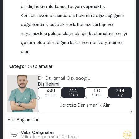
bir diş hekimi ile konsültasyon yapmaktır.
Konsültasyon sırasında diş hekiminiz ağız sağlığınızı
değerlendirir, estetik hedeflerinizi tartışır ve
hayalinizdeki gülüşe ulaşmak için kaplamaların en iyi
çözüm olup olmadığına karar vermenize yardımcı
olur.
Kategori:
Kaplamalar
Dr. Dt. İsmail Özkısaoğlu
Diş Hekimi
5381
7441
5.0
344
hasta
Vaka
puan
oy
Ücretsiz Danışmanlık Alın
Hızlı Bağlantılar
Vaka Çalışmaları
234
Milim'de neler mümkün bakın