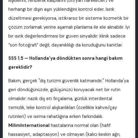
ilişkilerini, rehberlik kalıplarını (ön/yan hareketler) ve
herhangi bir dişin aşırı yüklendiğini kontrol eder. Isırık
düzeltmesi gerekiyorsa, istikrarsız bir sisteme kozmetik bir
çözüm zorlamak yerine aşamalı planlama ile ele alınabilir. İyi
bir ısırık değerlendirmesi bir güven sinyalidir: klinik sadece
“son fotoğrafı” değil, dayanıklılığı da koruduğunu kanıtlar.
SSS 1.5 — Hollanda'ya döndükten sonra hangi bakım
gereklidir?
Bakım, gerçek "diş turizmi güvenlik katmanıdır." Hollanda'ya
geri döndüğünüzde, gülüşünüzü koruyacak net bir rutin
olmalıdır: nazik diş eti fırçalama, günlük interdental
temizlik, leke kontrol alışkanlıkları (özellikle kahve/çay
rutinleri) ve ısırma rahatlığına erken farkındalık.
MilimInternational
hastalarına normal olan (hafif
hassasiyet, adaptasyon) ve olmayan (kalıcı keskin ağrı,