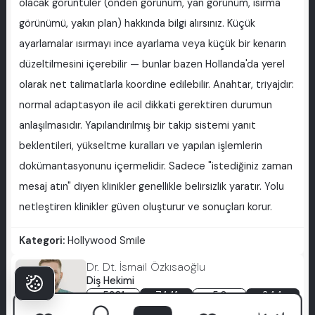
olacak görüntüler (önden görünüm, yan görünüm, ısırma
görünümü, yakın plan) hakkında bilgi alırsınız. Küçük
ayarlamalar ısırmayı ince ayarlama veya küçük bir kenarın
düzeltilmesini içerebilir — bunlar bazen Hollanda'da yerel
olarak net talimatlarla koordine edilebilir. Anahtar, triyajdır:
normal adaptasyon ile acil dikkati gerektiren durumun
anlaşılmasıdır. Yapılandırılmış bir takip sistemi yanıt
beklentileri, yükseltme kuralları ve yapılan işlemlerin
dokümantasyonunu içermelidir. Sadece "istediğiniz zaman
mesaj atın" diyen klinikler genellikle belirsizlik yaratır. Yolu
netleştiren klinikler güven oluşturur ve sonuçları korur.
Kategori:
Hollywood Smile
Dr. Dt. İsmail Özkısaoğlu
Diş Hekimi
5381
7441
5.0
344
hasta
Vaka
puan
oy