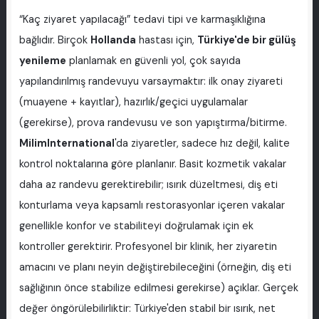
“Kaç ziyaret yapılacağı” tedavi tipi ve karmaşıklığına
bağlıdır. Birçok
Hollanda
hastası için,
Türkiye'de bir gülüş
yenileme
planlamak en güvenli yol, çok sayıda
yapılandırılmış randevuyu varsaymaktır: ilk onay ziyareti
(muayene + kayıtlar), hazırlık/geçici uygulamalar
(gerekirse), prova randevusu ve son yapıştırma/bitirme.
MilimInternational
'da ziyaretler, sadece hız değil, kalite
kontrol noktalarına göre planlanır. Basit kozmetik vakalar
daha az randevu gerektirebilir; ısırık düzeltmesi, diş eti
konturlama veya kapsamlı restorasyonlar içeren vakalar
genellikle konfor ve stabiliteyi doğrulamak için ek
kontroller gerektirir. Profesyonel bir klinik, her ziyaretin
amacını ve planı neyin değiştirebileceğini (örneğin, diş eti
sağlığının önce stabilize edilmesi gerekirse) açıklar. Gerçek
değer öngörülebilirliktir: Türkiye'den stabil bir ısırık, net