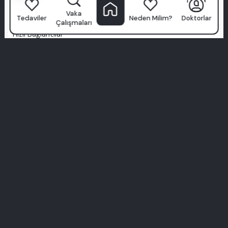
Ücretsiz Danışmanlık Alın
Vaka
Tedaviler
Neden Milim?
Doktorlar
Çalışmaları
Hızlı Bağlantılar
Vaka Çalışmaları
234
Milim'de neler mümkün bakın
Blog
Modern diş hekimliğine rehberiniz
Tedaviler
Zygomatic İmplantlar
Düşük kemik hacmi için güvenli implantlar
All-on-4
Sadece 4 implant ile tam gülüş yenileme
Sağlık Turizmi
Bakım için seyahat edin, gülümseyerek dönün
Tam Zirkonyum
Dayanıklı, metale özgü gülüş yükseltme