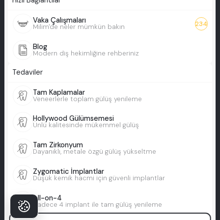
Hızlı Bağlantılar
Vaka Çalışmaları
234
Milim'de neler mümkün bakın
Blog
Modern diş hekimliğine rehberiniz
Tedaviler
Tam Kaplamalar
Veneerlerle toplam gülüş yenileme
Hollywood Gülümsemesi
Ünlü kalitesinde mükemmel gülüş
Tam Zirkonyum
Dayanıklı, metale özgü gülüş yükseltme
Zygomatic İmplantlar
Düşük kemik hacmi için güvenli implantlar
All-on-4
Sadece 4 implant ile tam gülüş yenileme