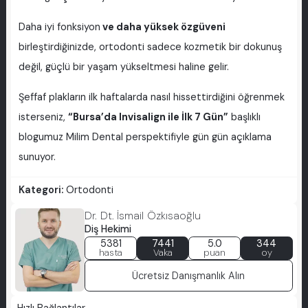
Daha iyi fonksiyon
ve daha yüksek özgüveni
birleştirdiğinizde, ortodonti sadece kozmetik bir dokunuş
değil, güçlü bir yaşam yükseltmesi haline gelir.
Şeffaf plakların ilk haftalarda nasıl hissettirdiğini öğrenmek
isterseniz,
“Bursa’da Invisalign ile İlk 7 Gün”
başlıklı
blogumuz Milim Dental perspektifiyle gün gün açıklama
sunuyor.
Kategori:
Ortodonti
Dr. Dt. İsmail Özkısaoğlu
Diş Hekimi
5381
7441
5.0
344
hasta
Vaka
puan
oy
Ücretsiz Danışmanlık Alın