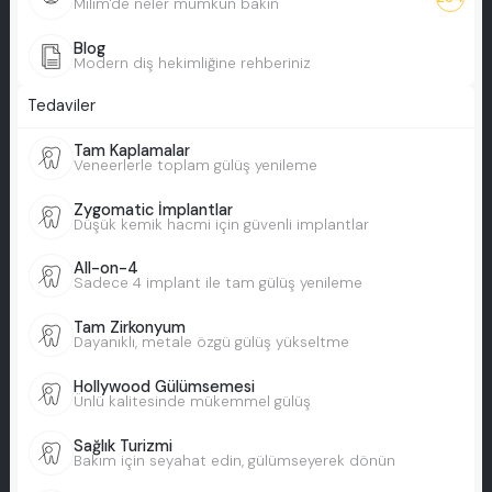
Milim'de neler mümkün bakın
Blog
Modern diş hekimliğine rehberiniz
Tedaviler
Tam Kaplamalar
Veneerlerle toplam gülüş yenileme
Zygomatic İmplantlar
Düşük kemik hacmi için güvenli implantlar
All-on-4
Sadece 4 implant ile tam gülüş yenileme
Tam Zirkonyum
Dayanıklı, metale özgü gülüş yükseltme
Hollywood Gülümsemesi
Ünlü kalitesinde mükemmel gülüş
Sağlık Turizmi
Bakım için seyahat edin, gülümseyerek dönün