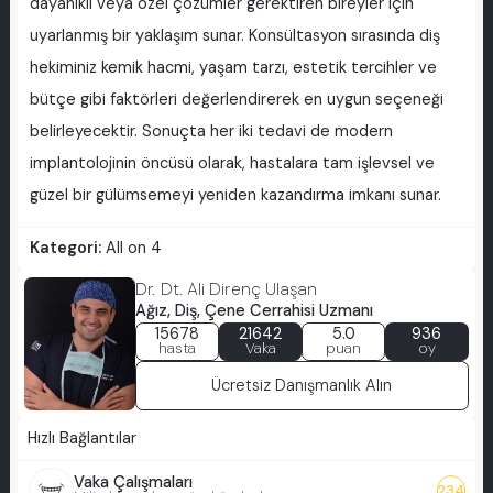
dayanıklı veya özel çözümler gerektiren bireyler için
uyarlanmış bir yaklaşım sunar. Konsültasyon sırasında diş
hekiminiz kemik hacmi, yaşam tarzı, estetik tercihler ve
bütçe gibi faktörleri değerlendirerek en uygun seçeneği
belirleyecektir. Sonuçta her iki tedavi de modern
implantolojinin öncüsü olarak, hastalara tam işlevsel ve
güzel bir gülümsemeyi yeniden kazandırma imkanı sunar.
Kategori:
All on 4
Dr. Dt. Ali Direnç Ulaşan
Ağız, Diş, Çene Cerrahisi Uzmanı
15678
21642
5.0
936
hasta
Vaka
puan
oy
Ücretsiz Danışmanlık Alın
Hızlı Bağlantılar
Vaka Çalışmaları
234