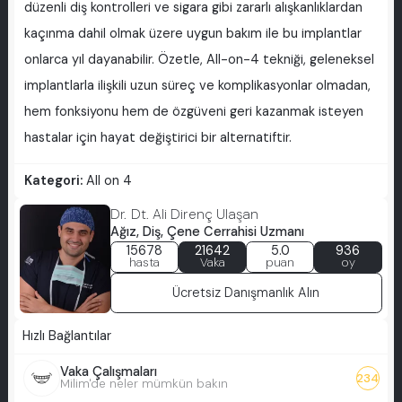
düzenli diş kontrolleri ve sigara gibi zararlı alışkanlıklardan
kaçınma dahil olmak üzere uygun bakım ile bu implantlar
onlarca yıl dayanabilir. Özetle, All-on-4 tekniği, geleneksel
implantlarla ilişkili uzun süreç ve komplikasyonlar olmadan,
hem fonksiyonu hem de özgüveni geri kazanmak isteyen
hastalar için hayat değiştirici bir alternatiftir.
Kategori:
All on 4
Dr. Dt. Ali Direnç Ulaşan
Ağız, Diş, Çene Cerrahisi Uzmanı
15678
21642
5.0
936
hasta
Vaka
puan
oy
Ücretsiz Danışmanlık Alın
Hızlı Bağlantılar
Vaka Çalışmaları
234
Milim'de neler mümkün bakın