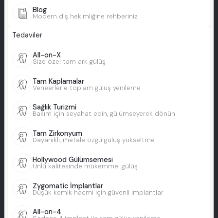
Blog
Modern diş hekimliğine rehberiniz
Tedaviler
All-on-X
Size özel tam ark gülüş
Tam Kaplamalar
Veneerlerle toplam gülüş yenileme
Sağlık Turizmi
Bakım için seyahat edin, gülümseyerek dönün
Tam Zirkonyum
Dayanıklı, metale özgü gülüş yükseltme
Hollywood Gülümsemesi
Ünlü kalitesinde mükemmel gülüş
Zygomatic İmplantlar
Düşük kemik hacmi için güvenli implantlar
All-on-4